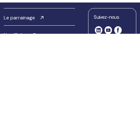
Suivez-nous
Le parrainage
Nos filiales
MyKinexo
Nous
Le Klub Brocéliande
rejoindre
Brocéliande Formation
Découvrez
notre
site RH
Brocéliande Digital
Politique de confidentialité
Mentions légales