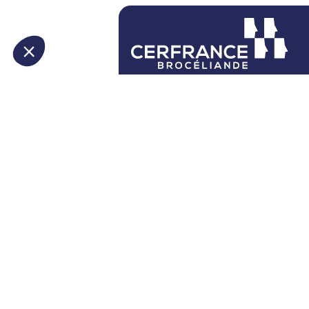
4 rue du Bourg Nouveau
CS 26544
35065 Rennes Cedex
02 23 48 60 60
Nos agences
Contactez-nous