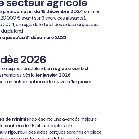
le secteur agricole
lique
à compter du 16 décembre 2024
sur une
e 20 000 € avant sur 3 exercices glissants).
e 2024, on regarde le total des aides perçues sur
 du plafond.
ble jusqu’au 31 décembre 2032
.
é dès 2026
et le respect du plafond, un
registre central
ts membres dès le
1er janvier 2026
.
lace un
fichier national de suivi
au
1er janvier
es de minimis
représente une avancée majeure
 le
soutien de l’État
aux exploitants.
suivi rigoureux des aides perçues sera mis en place
vous pouvez retrouver les détails sur le site