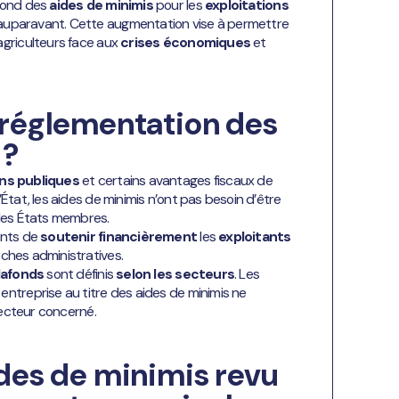
afond des
aides de minimis
pour les
exploitations
uparavant. Cette augmentation vise à permettre
agriculteurs face aux
crises économiques
et
 réglementation des
 ?
ns publiques
et certains avantages fiscaux de
État, les aides de minimis n’ont pas besoin d’être
 les États membres.
ents de
soutenir financièrement
les
exploitants
ches administratives.
lafonds
sont définis
selon les secteurs
. Les
ntreprise au titre des aides de minimis ne
secteur concerné.
ides de minimis revu