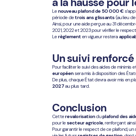
à la hausse pour 
Le
nouveau plafond de 50 000 €
s’app
période de
trois ans glissants
(au lieu d
Ainsi, pour une aide perçue au 31 décembr
2021, 2022 et 2023 pour vérifier le respect
Le
règlement
en vigueur restera
applica
Un suivi renforc
Pour faciliter le suivi des aides de minimis 
européen
sera mis à disposition des Éta
De plus, chaque État devra avoir mis en p
2027
au plus tard.
Conclusion
Cette
revalorisation
du
plafond des aid
pour le
secteur agricole
, renforçant ainsi
Pour garantir le respect de ce plafond, un 
via les futurs
registres de gestion
, dont 