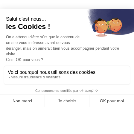
4 rue du Bourg Nouveau
CS 26544
35065 Rennes Cedex
02 23 48 60 60