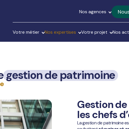
Nous
Nos agences
Votre métier
Nos expertises
Votre projet
Nos act
de
gestion de patrimoine
ne
Gestion de
les chefs d
La gestion de patrimoine est
souhaitant
sécuriser et o