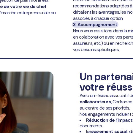
 gestion de patrimoine est
recommandations adaptées à vo
 de votre vie de chef
détaillent les avantages, les in
 démarche entrepreneuriale au
associés à chaque option.
3. Accompagnement
Nous vous assistons dans la m
en collaboration avec vos parte
assureurs, etc.) ou en recher
vos besoins spécifiques.
Un partena
votre réuss
Avec un réseau associatif 
collaborateurs
, Cerfrance
au centre de ses priorités.
Nos engagements incluent :
Réduction de l’impac
documents.
Engagement social
: d