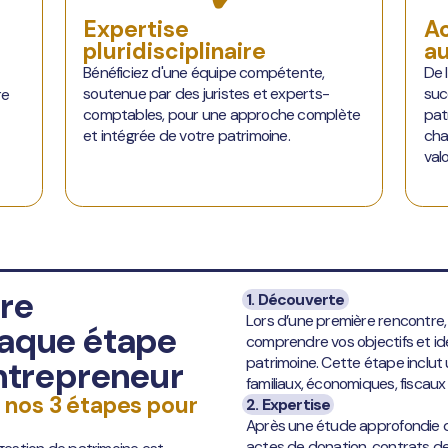
Expertise
A
pluridisciplinaire
au
Bénéficiez d'une équipe compétente,
De 
soutenue par des juristes et experts-
suc
re
comptables, pour une approche complète
pat
et intégrée de votre patrimoine.
cha
val
re
1. Découverte
Lors d’une première rencontre, 
haque étape
comprendre vos objectifs et iden
patrimoine. Cette étape inclut
entrepreneur
familiaux, économiques, fiscaux 
 nos 3 étapes pour
2. Expertise
Après une étude approfondie 
actes de donation, contrats de