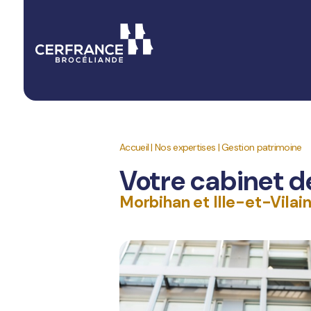
Accueil
|
Nos expertises
|
Gestion patrimoine
Votre cabinet 
Morbihan et Ille-et-Vilai