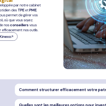
veloppée par notre cabinet
uotidien des
TPE
et
PME
.
 vous permet de gérer vos
té, où que vous soyez.
de nos
conseillers
vous
er efficacement nos outils.
yKinexo
Comment structurer efficacement votre patr
Quelles sont les meilleures options pour inves