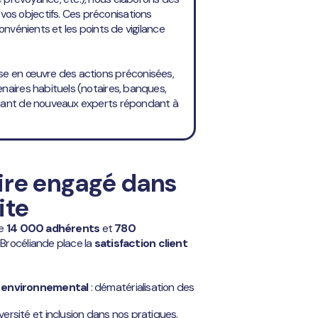
s objectifs. Ces préconisations
convénients et les points de vigilance
ise en œuvre des actions préconisées,
naires habituels (notaires, banques,
chant de nouveaux experts répondant à
ire engagé dans
ite
de
14 000 adhérents
et
780
 Brocéliande place la
satisfaction client
t environnemental
: dématérialisation des
iversité et inclusion dans nos pratiques.