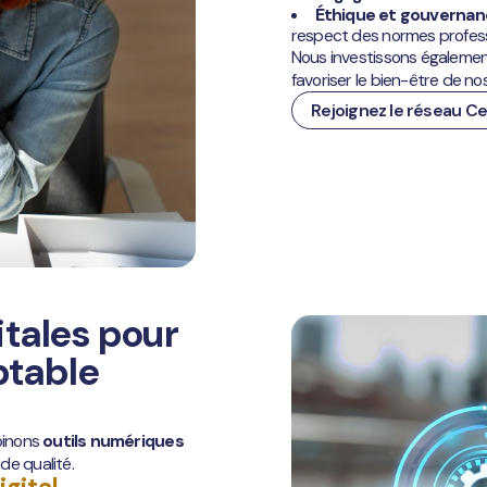
Éthique et gouverna
respect des normes profess
Nous investissons égalemen
favoriser le bien-être de no
Rejoignez le réseau C
itales pour
ptable
binons
outils numériques
n
de qualité.
gital