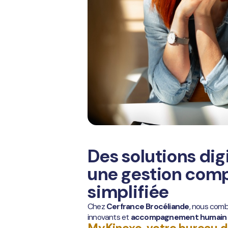
Des solutions dig
une gestion com
simplifiée
Chez
Cerfrance Brocéliande
, nous com
innovants et
accompagnement humai
MyKinexo, votre bureau di