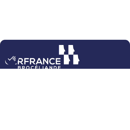
4 rue du Bourg Nouveau
CS 26544
35065 Rennes Cedex
02 23 48 60 60
Nos agences
Contactez-nous
Le parrainage