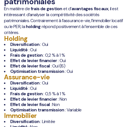
patrimoniales
En matière de
frais de gestion
et d’
avantages fiscaux
, il est
intéressant d’analyser la compétitivité des sociétés
patrimoniales. Contrairement à l’assurance-vie, l’immobilier locatif
ou le PER, la
holding
répond positivement à l’ensemble de ces
critères.
Holding
Diversification
: Oui
Liquidité
: Oui
Frais de gestion
: 0,2 % à 1 %
Effet de levier financier
: Oui
Effet de levier fiscal
: Oui (IS)
Optimisation transmission
: Oui
Assurance-vie
Diversification
: Oui
Liquidité
: Oui
Frais de gestion
: 0,5 % à 1 %
Effet de levier financier
: Non
Effet de levier fiscal
: Non
Optimisation transmission
: Variable
Immobilier
Diversification
: Limitée
Liquidité
: Non