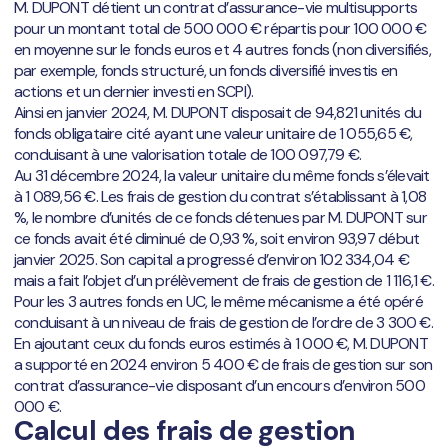
M. DUPONT détient un contrat d’assurance-vie multisupports
pour un montant total de 500 000 € répartis pour 100 000 €
en moyenne sur le fonds euros et 4 autres fonds (non diversifiés,
par exemple, fonds structuré, un fonds diversifié investis en
actions et un dernier investi en SCPI).
Ainsi en janvier 2024, M. DUPONT disposait de 94,821 unités du
fonds obligataire cité ayant une valeur unitaire de 1 055,65 €,
conduisant à une valorisation totale de 100 097,79 €.
Au 31 décembre 2024, la valeur unitaire du même fonds s’élevait
à 1 089,56 €. Les frais de gestion du contrat s’établissant à 1,08
%, le nombre d’unités de ce fonds détenues par M. DUPONT sur
ce fonds avait été diminué de 0,93 %, soit environ 93,97 début
janvier 2025. Son capital a progressé d’environ 102 334,04 €
mais a fait l’objet d’un prélèvement de frais de gestion de 1 116,1 €.
Pour les 3 autres fonds en UC, le même mécanisme a été opéré
conduisant à un niveau de frais de gestion de l’ordre de 3 300 €.
En ajoutant ceux du fonds euros estimés à 1 000 €, M. DUPONT
a supporté en 2024 environ 5 400 € de frais de gestion sur son
contrat d’assurance-vie disposant d’un encours d’environ 500
000 €.
Calcul des frais de gestion