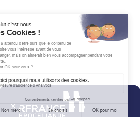
4 rue du Bourg Nouveau
CS 26544
35065 Rennes Cedex
02 23 48 60 60