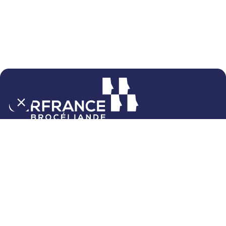
4 rue du Bourg Nouveau
CS 26544
35065 Rennes Cedex
02 23 48 60 60
Nos agences
Contactez-nous
Le parrainage