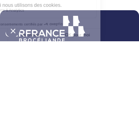
4 rue du Bourg Nouveau
CS 26544
35065 Rennes Cedex
02 23 48 60 60
Nos agences
Contactez-nous
Le parrainage
Nos filiales
MyKinexo