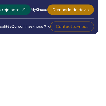
 rejoindre
Demande de devis
MyKinexo
Contactez-nous
ualités
Qui sommes-nous ?