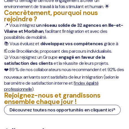
Celle-ci témoigne de notre engagement à créer un
environnement de travail à la fois stimulant et humain. 🌟
Concrètement, pourquoi nous
rejoindre ?
📍 Vous intégrez
un réseau solide de 32 agences en Ille-et-
Vilaine et Morbihan
, facilitant l’intégration et avec des
possibilités de mobilité.
📚 Vous évoluez et
développez vos compétences
grâce à
l’École Brocéliande, proposant des parcours individualisés.
🤝 Vous rejoignez un Groupe
engagé en faveur de la
satisfaction des clients
et la réussite de leurs projets.
❤️ 89 % de nos collaborateurs nous recommandent et 92% des
nouveaux arrivants sont satisfaits de leur intégration (selon le
baromètre de satisfaction interne et
l’index égalité
professionnelle
).
Rejoignez-nous et grandissons
ensemble chaque jour !
Découvrez toutes nos opportunités en cliquant ici