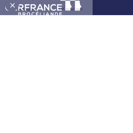
4 rue du Bourg Nouveau
CS 26544
35065 Rennes Cedex
02 23 48 60 60
Nos agences
Contactez-nous
Le parrainage
Nos filiales
MyKinexo
Le Klub Brocéliande