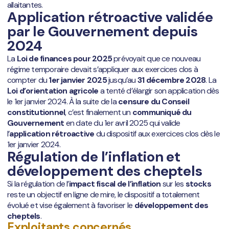
allaitantes.
Application rétroactive validée
par le Gouvernement depuis
2024
La
Loi de finances pour 2025
prévoyait que ce nouveau
régime temporaire devait s’appliquer aux exercices clos à
compter du
1er janvier 2025
jusqu’au
31 décembre 2028
. La
Loi d’orientation agricole
a tenté d’élargir son application dès
le 1er janvier 2024. À la suite de la
censure du Conseil
constitutionnel
, c’est finalement un
communiqué du
Gouvernement
en date du 1er avril 2025 qui valide
l’
application rétroactive
du dispositif aux exercices clos dès le
1er janvier 2024.
Régulation de l’inflation et
développement des cheptels
Si la régulation de l’
impact fiscal de l’inflation
sur les
stocks
reste un objectif en ligne de mire, le dispositif a totalement
évolué et vise également à favoriser le
développement des
cheptels
.
Exploitants concernés