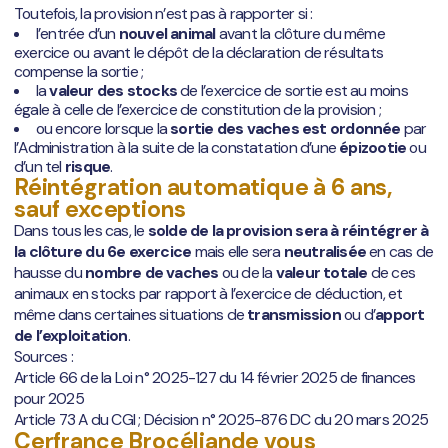
Toutefois, la provision n’est pas à rapporter si :
l’entrée d’un
nouvel animal
avant la clôture du même
exercice ou avant le dépôt de la déclaration de résultats
compense la sortie ;
la
valeur des stocks
de l’exercice de sortie est au moins
égale à celle de l’exercice de constitution de la provision ;
ou encore lorsque la
sortie des vaches est ordonnée
par
l’Administration à la suite de la constatation d’une
épizootie
ou
d’un tel
risque
.
Réintégration automatique à 6 ans,
sauf exceptions
Dans tous les cas, le
solde de la provision sera à réintégrer à
la clôture du 6e exercice
mais elle sera
neutralisée
en cas de
hausse du
nombre de vaches
ou de la
valeur totale
de ces
animaux en stocks par rapport à l’exercice de déduction, et
même dans certaines situations de
transmission
ou d’
apport
de l’exploitation
.
Sources :
Article 66 de la Loi n° 2025-127 du 14 février 2025 de finances
pour 2025
Article 73 A du CGI ; Décision n° 2025-876 DC du 20 mars 2025
Cerfrance Brocéliande
vous