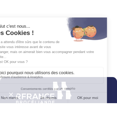
4 rue du Bourg Nouveau
CS 26544
35065 Rennes Cedex