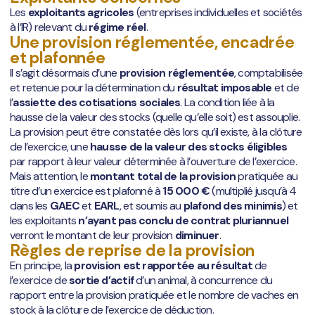
Les
exploitants agricoles
(entreprises individuelles et sociétés
à l’IR) relevant du
régime réel
.
Une provision réglementée, encadrée
et plafonnée
Il s’agit désormais d’une
provision réglementée
, comptabilisée
et retenue pour la détermination du
résultat imposable
et de
l’
assiette des cotisations sociales
. La condition liée à la
hausse de la valeur des stocks (quelle qu’elle soit) est assouplie.
La provision peut être constatée dès lors qu’il existe, à la clôture
de l’exercice, une
hausse de la valeur des stocks éligibles
par rapport à leur valeur déterminée à l’ouverture de l’exercice.
Mais attention, le
montant total de la provision
pratiquée au
titre d’un exercice est plafonné à
15 000 €
(multiplié jusqu’à 4
dans les
GAEC
et
EARL
, et soumis au
plafond des minimis
) et
les exploitants
n’ayant pas conclu de contrat pluriannuel
verront le montant de leur provision
diminuer
.
Règles de reprise de la provision
En principe, la
provision est rapportée au résultat
de
l’exercice de
sortie d’actif
d’un animal, à concurrence du
rapport entre la provision pratiquée et le nombre de vaches en
stock à la clôture de l’exercice de déduction.