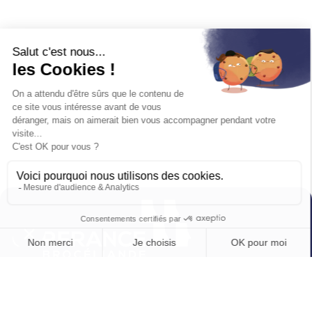
4 rue du Bourg Nouveau
CS 26544
35065 Rennes Cedex
02 23 48 60 60