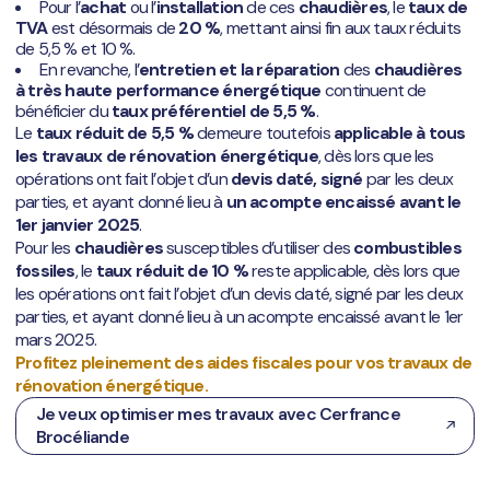
Pour l’
achat
ou l’
installation
de ces
chaudières
, le
taux de
TVA
est désormais de
20 %
, mettant ainsi fin aux taux réduits
de 5,5 % et 10 %.
En revanche, l’
entretien et la réparation
des
chaudières
à très haute performance énergétique
continuent de
bénéficier du
taux préférentiel de 5,5 %
.
Le
taux réduit de 5,5 %
demeure toutefois
applicable à tous
les travaux de rénovation énergétique
, dès lors que les
opérations ont fait l’objet d’un
devis daté, signé
par les deux
parties, et ayant donné lieu à
un acompte encaissé avant le
1er janvier 2025
.
Pour les
chaudières
susceptibles d’utiliser des
combustibles
fossiles
, le
taux réduit de 10 %
reste applicable, dès lors que
les opérations ont fait l’objet d’un devis daté, signé par les deux
parties, et ayant donné lieu à un acompte encaissé avant le 1er
mars 2025.
Profitez pleinement des aides fiscales pour vos travaux de
rénovation énergétique.
Je veux optimiser mes travaux avec Cerfrance
Brocéliande