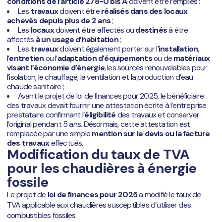
conditions de l’article 278-0 bis A
doivent être remplies :
Les
travaux
doivent être
réalisés dans des locaux
achevés depuis plus de 2 ans
;
Les
locaux
doivent être affectés ou
destinés
à être
affectés
à un usage d’habitation
;
Les
travaux
doivent également porter sur l’
installation
,
l’
entretien
ou l’
adaptation d’équipements
ou de
matériaux
visant l’économie d’énergie
, les sources renouvelables pour
l’isolation, le chauffage, la ventilation et la production d’eau
chaude sanitaire ;
Avant le projet de loi de finances pour 2025, le bénéficiaire
des travaux devait fournir une attestation écrite à l’entreprise
prestataire confirmant l’
éligibilité
des travaux et conserver
l’original pendant 5 ans. Désormais, cette attestation est
remplacée par une simple
mention sur le devis ou la facture
des travaux
effectués.
Modification du taux de TVA
pour les chaudières à énergie
fossile
Le projet de
loi de finances pour 2025
a modifié le taux de
TVA applicable aux chaudières susceptibles d’utiliser des
combustibles fossiles.